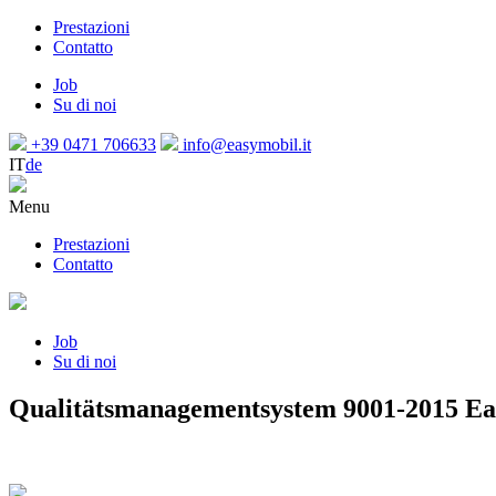
Prestazioni
Contatto
Job
Su di noi
+39 0471 706633
info@easymobil.it
IT
de
Menu
Prestazioni
Contatto
Job
Su di noi
Qualitätsmanagementsystem 9001-2015 Ea