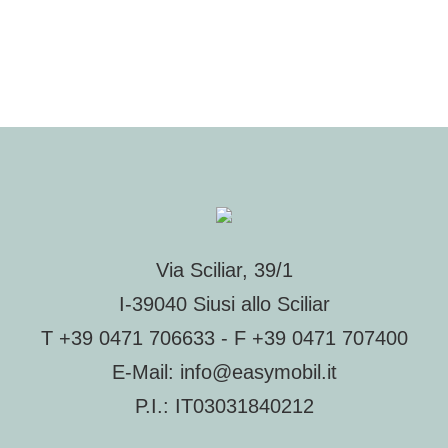
Via Sciliar, 39/1
I-39040 Siusi allo Sciliar
T
+39 0471 706633
- F +39 0471 707400
E-Mail:
info@easymobil.it
P.I.: IT03031840212