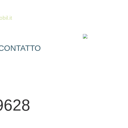
il.it
CONTATTO
9628